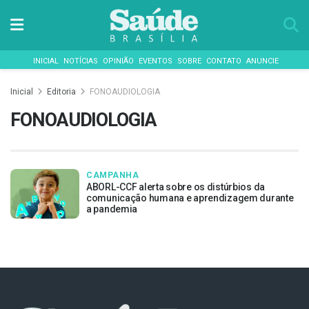
INICIAL
NOTÍCIAS
OPINIÃO
EVENTOS
SOBRE
CONTATO
ANUNCIE
Inicial
Editoria
FONOAUDIOLOGIA
FONOAUDIOLOGIA
CAMPANHA
ABORL-CCF alerta sobre os distúrbios da
comunicação humana e aprendizagem durante
a pandemia