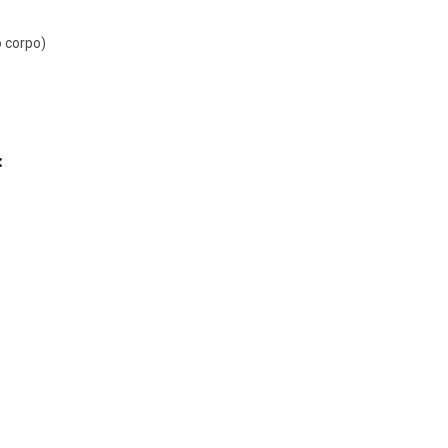
o corpo)
: