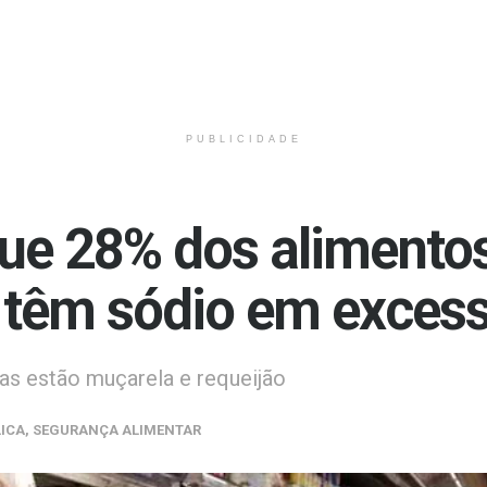
PUBLICIDADE
ue 28% dos alimento
s têm sódio em exces
cas estão muçarela e requeijão
ICA
,
SEGURANÇA ALIMENTAR