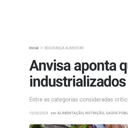
Inicial
SEGURANÇA ALIMENTAR
Anvisa aponta q
industrializado
Entre as categorias consideradas críti
15/03/2024
em
ALIMENTAÇÃO
,
NUTRIÇÃO
,
SAÚDE PÚBL