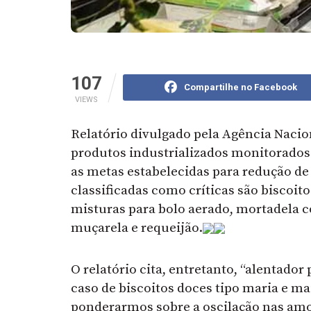
107
Compartilhe no Facebook
VIEWS
Relatório divulgado pela Agência Nacion
produtos industrializados monitorados 
as metas estabelecidas para redução de 
classificadas como críticas são biscoi
misturas para bolo aerado, mortadela c
muçarela e requeijão.
O relatório cita, entretanto, “alentad
caso de biscoitos doces tipo maria e ma
ponderarmos sobre a oscilação nas amost