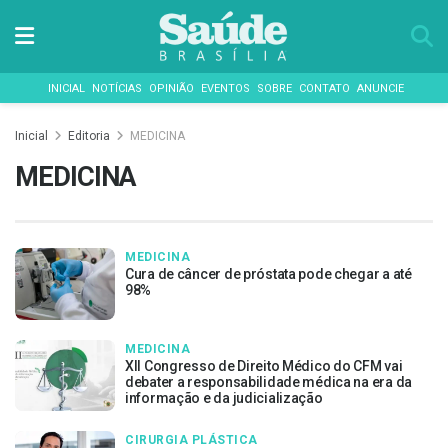
INICIAL
NOTÍCIAS
OPINIÃO
EVENTOS
SOBRE
CONTATO
ANUNCIE
Inicial
Editoria
MEDICINA
MEDICINA
MEDICINA
Cura de câncer de próstata pode chegar a até
98%
MEDICINA
XII Congresso de Direito Médico do CFM vai
debater a responsabilidade médica na era da
informação e da judicialização
CIRURGIA PLÁSTICA