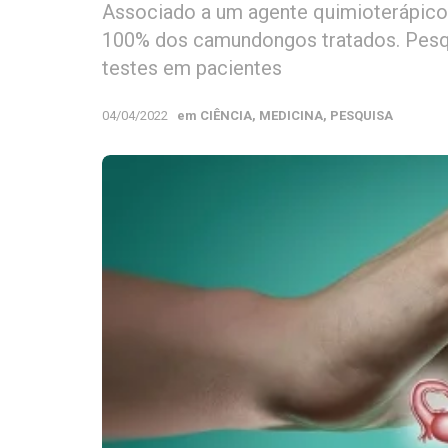
Associado a um agente quimioterápico
100% dos camundongos tratados. Pesq
testes em pacientes
04/04/2022
em
CIÊNCIA
,
MEDICINA
,
PESQUISA