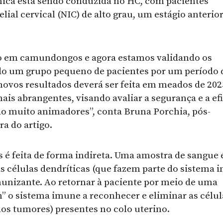
nica está sendo conduzida no HC, com pacientes
ial cervical (NIC) de alto grau, um estágio anterio
to em camundongos e agora estamos validando os
 um grupo pequeno de pacientes por um período 
novos resultados deverá ser feita em meados de 2023
mais abrangentes, visando avaliar a segurança e a ef
são muito animadores”, conta Bruna Porchia, pós-
a do artigo.
é feita de forma indireta. Uma amostra de sangue 
 as células dendríticas (que fazem parte do sistema 
unizante. Ao retornar à paciente por meio de uma
m” o sistema imune a reconhecer e eliminar as célul
os tumores) presentes no colo uterino.