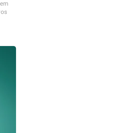
 em
ros