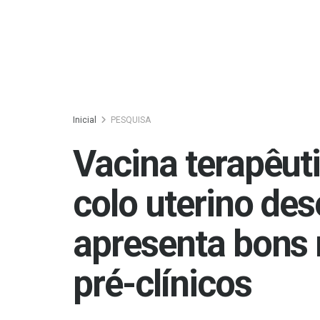
Inicial
PESQUISA
Vacina terapêut
colo uterino de
apresenta bons 
pré-clínicos