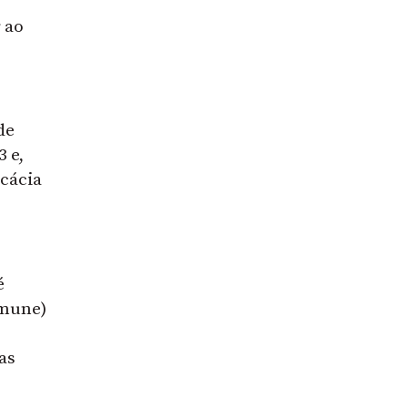
r ao
de
 e,
icácia
é
imune)
as