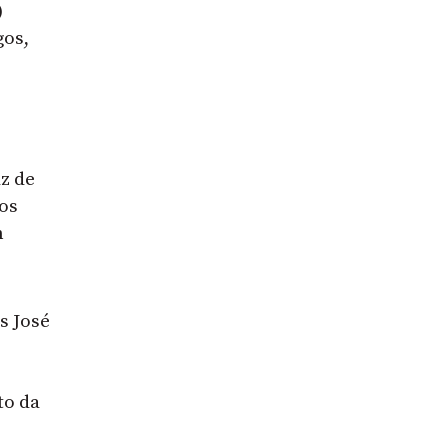
)
gos,
z de
os
m
s José
to da