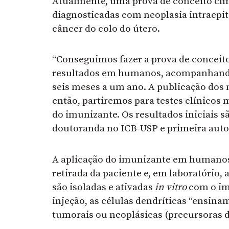
Atualmente, uma prova de conceito clí
diagnosticadas com neoplasia intraepitel
câncer do colo do útero.
“Conseguimos fazer a prova de concei
resultados em humanos, acompanhando
seis meses a um ano. A publicação dos 
então, partiremos para testes clínicos 
do imunizante. Os resultados iniciais 
doutoranda no ICB-USP e primeira autor
A aplicação do imunizante em humanos 
retirada da paciente e, em laboratório,
são isoladas e ativadas
in vitro
com o im
injeção, as células dendríticas “ensina
tumorais ou neoplásicas (precursoras d