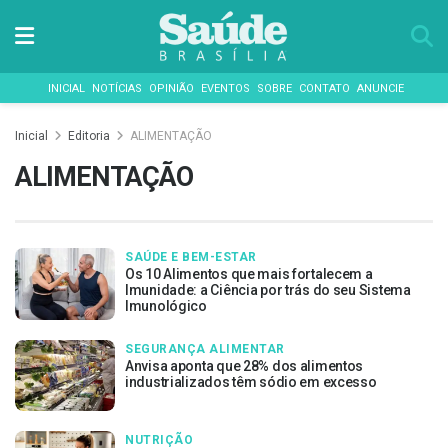
INICIAL
NOTÍCIAS
OPINIÃO
EVENTOS
SOBRE
CONTATO
ANUNCIE
Inicial
Editoria
ALIMENTAÇÃO
ALIMENTAÇÃO
SAÚDE E BEM-ESTAR
Os 10 Alimentos que mais fortalecem a
Imunidade: a Ciência por trás do seu Sistema
Imunológico
SEGURANÇA ALIMENTAR
Anvisa aponta que 28% dos alimentos
industrializados têm sódio em excesso
NUTRIÇÃO