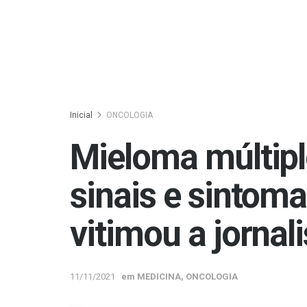
Inicial
ONCOLOGIA
Mieloma múltipl
sinais e sintom
vitimou a jornal
11/11/2021
em
MEDICINA
,
ONCOLOGIA