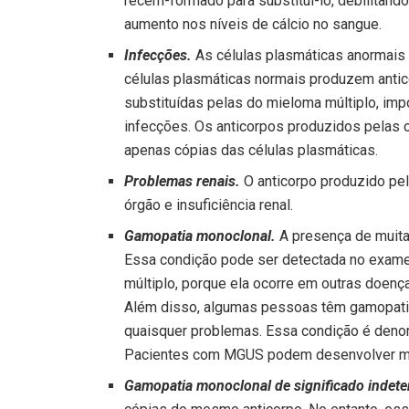
recém-formado para substituí-lo, debilitand
aumento nos níveis de cálcio no sangue.
Infecções.
As células plasmáticas anormais
células plasmáticas normais produzem anti
substituídas pelas do mieloma múltiplo, imp
infecções. Os anticorpos produzidos pelas 
apenas cópias das células plasmáticas.
Problemas renais.
O anticorpo produzido pel
órgão e insuficiência renal.
Gamopatia monoclonal.
A presença de muita
Essa condição pode ser detectada no exame 
múltiplo, porque ela ocorre em outras doen
Além disso, algumas pessoas têm gamopatia
quaisquer problemas. Essa condição é deno
Pacientes com MGUS podem desenvolver mie
Gamopatia monoclonal de significado indet