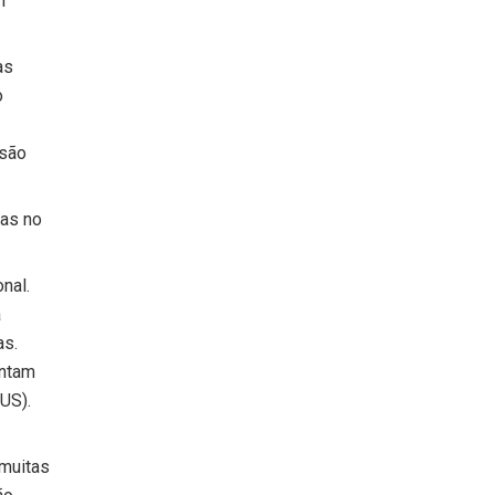
m
as
o
 são
mas no
nal.
a
as.
entam
US).
muitas