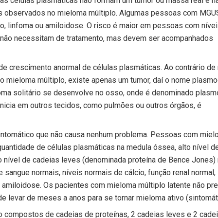
sas células plasmáticas não formam um tumor ou massa real e n
s observados no mieloma múltiplo. Algumas pessoas com MGUS
o, linfoma ou amiloidose. O risco é maior em pessoas com níve
 não necessitam de tratamento, mas devem ser acompanhados
de crescimento anormal de células plasmáticas. Ao contrário de
o mieloma múltiplo, existe apenas um tumor, daí o nome plasm
itoma solitário se desenvolve no osso, onde é denominado plas
inicia em outros tecidos, como pulmões ou outros órgãos, é
ntomático que não causa nenhum problema. Pessoas com miel
uantidade de células plasmáticas na medula óssea, alto nível d
o nível de cadeias leves (denominada proteína de Bence Jones)
sangue normais, níveis normais de cálcio, função renal normal
 amiloidose. Os pacientes com mieloma múltiplo latente não pr
e levar de meses a anos para se tornar mieloma ativo (sintomát
 compostos de cadeias de proteínas, 2 cadeias leves e 2 cade