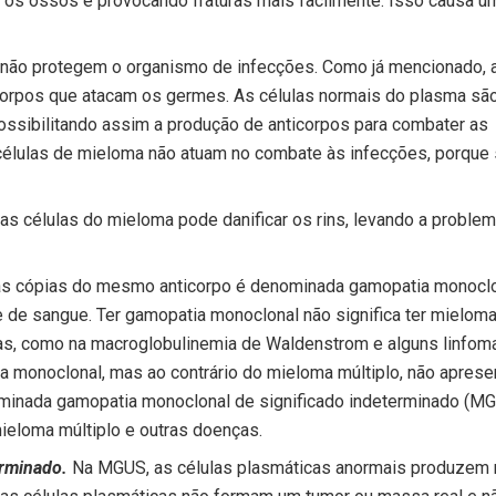
o os ossos e provocando fraturas mais facilmente. Isso causa u
 não protegem o organismo de infecções. Como já mencionado, 
corpos que atacam os germes. As células normais do plasma sã
ossibilitando assim a produção de anticorpos para combater as
células de mieloma não atuam no combate às infecções, porque
as células do mieloma pode danificar os rins, levando a proble
s cópias do mesmo anticorpo é denominada gamopatia monoclo
de sangue. Ter gamopatia monoclonal não significa ter mielom
ças, como na macroglobulinemia de Waldenstrom e alguns linfom
 monoclonal, mas ao contrário do mieloma múltiplo, não apres
minada gamopatia monoclonal de significado indeterminado (MG
loma múltiplo e outras doenças.
erminado.
Na MGUS, as células plasmáticas anormais produzem 