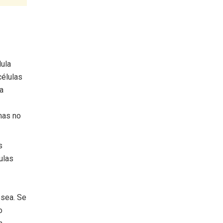
ula
células
a
mas no
s
ulas
ssea. Se
o