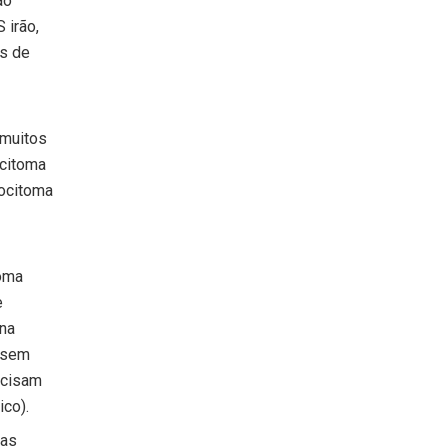
ão
 irão,
is de
 muitos
ocitoma
mocitoma
oma
e
 na
, sem
ecisam
ico).
ias