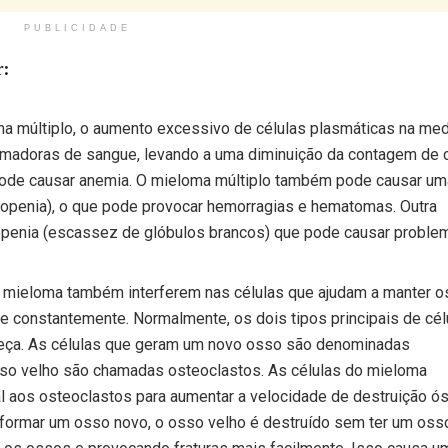
PUBLICIDADE
:
 múltiplo, o aumento excessivo de células plasmáticas na med
rmadoras de sangue, levando a uma diminuição da contagem de 
 pode causar anemia. O mieloma múltiplo também pode causar um
itopenia), o que pode provocar hemorragias e hematomas. Outra
openia (escassez de glóbulos brancos) que pode causar proble
 mieloma também interferem nas células que ajudam a manter o
e constantemente. Normalmente, os dois tipos principais de cél
nteça. As células que geram um novo osso são denominadas
sso velho são chamadas osteoclastos. As células do mieloma
 aos osteoclastos para aumentar a velocidade de destruição ó
 formar um osso novo, o osso velho é destruído sem ter um oss