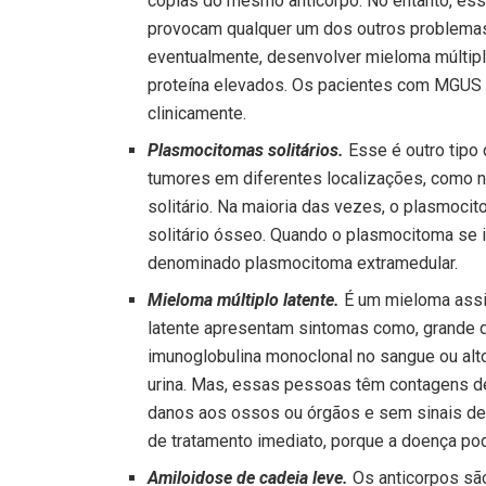
cópias do mesmo anticorpo. No entanto, es
provocam qualquer um dos outros problema
eventualmente, desenvolver mieloma múltipl
proteína elevados. Os pacientes com MGUS
clinicamente.
Plasmocitomas solitários.
Esse é outro tipo 
tumores em diferentes localizações, como n
solitário. Na maioria das vezes, o plasmoc
solitário ósseo. Quando o plasmocitoma se 
denominado plasmocitoma extramedular.
Mieloma múltiplo latente.
É um mieloma assi
latente apresentam sintomas como, grande q
imunoglobulina monoclonal no sangue ou alt
urina. Mas, essas pessoas têm contagens de 
danos aos ossos ou órgãos e sem sinais de
de tratamento imediato, porque a doença pod
Amiloidose de cadeia leve.
Os anticorpos são