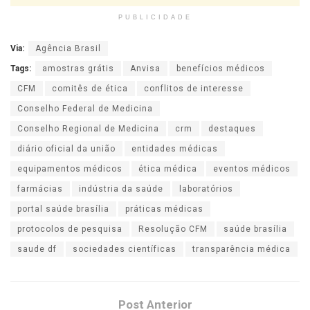
PUBLICIDADE
Via:
Agência Brasil
Tags:
amostras grátis
Anvisa
benefícios médicos
CFM
comitês de ética
conflitos de interesse
Conselho Federal de Medicina
Conselho Regional de Medicina
crm
destaques
diário oficial da união
entidades médicas
equipamentos médicos
ética médica
eventos médicos
farmácias
indústria da saúde
laboratórios
portal saúde brasília
práticas médicas
protocolos de pesquisa
Resolução CFM
saúde brasília
saude df
sociedades científicas
transparência médica
Post Anterior