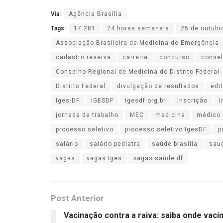
Via:
Agência Brasília
Tags:
17.281
24 horas semanais
25 de outubr
Associação Brasileira de Medicina de Emergência
cadastro reserva
carreira
concurso
consel
Conselho Regional de Medicina do Distrito Federal
Distrito Federal
divulgação de resultados
edit
Iges-DF
IGESDF
igesdf.org.br
inscrição
I
jornada de trabalho
MEC
medicina
médico
processo seletivo
processo seletivo IgesDF
p
salário
salário pediatra
saúde brasília
sau
vagas
vagas Iges
vagas saúde df
Post Anterior
Vacinação contra a raiva: saiba onde vaci