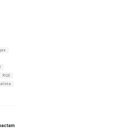
ges
l
RQE
ialista
mpactam