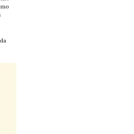
como
m
 da