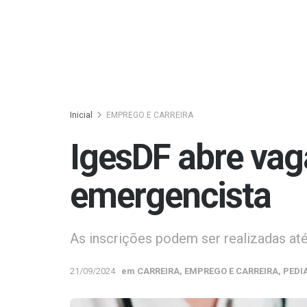
Inicial
EMPREGO E CARREIRA
IgesDF abre vag
emergencista
As inscrições podem ser realizadas até
21/09/2024
em
CARREIRA
,
EMPREGO E CARREIRA
,
PEDI