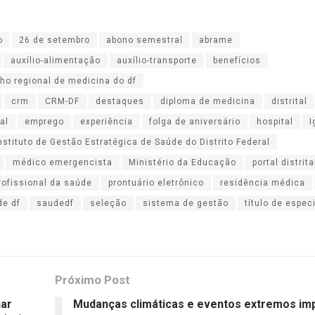
o
26 de setembro
abono semestral
abrame
auxílio-alimentação
auxílio-transporte
benefícios
ho regional de medicina do df
crm
CRM-DF
destaques
diploma de medicina
distrital
al
emprego
experiência
folga de aniversário
hospital
I
nstituto de Gestão Estratégica de Saúde do Distrito Federal
médico emergencista
Ministério da Educação
portal distrita
rofissional da saúde
prontuário eletrônico
residência médica
de df
saudedf
seleção
sistema de gestão
título de espec
Próximo Post
nar
Mudanças climáticas e eventos extremos i