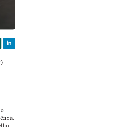
F)
do
gência
elho