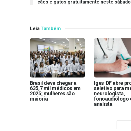
cães e gatos gratuitamente neste sábado
Leia
Também
Brasil deve chegar a
Iges-DF abre p
635,7 mil médicos em
seletivo para m
2025; mulheres são
neurologista,
maioria
fonoaudiólogo 
analista