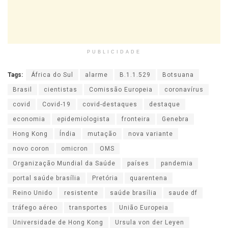
PUBLICIDADE
Tags:
África do Sul
alarme
B.1.1.529
Botsuana
Brasil
cientistas
Comissão Europeia
coronavírus
covid
Covid-19
covid-destaques
destaque
economia
epidemiologista
fronteira
Genebra
Hong Kong
Índia
mutação
nova variante
novo coron
omicron
OMS
Organização Mundial da Saúde
países
pandemia
portal saúde brasília
Pretória
quarentena
Reino Unido
resistente
saúde brasília
saude df
tráfego aéreo
transportes
União Europeia
Universidade de Hong Kong
Ursula von der Leyen