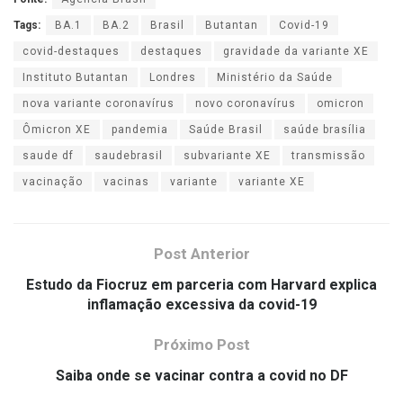
Tags:
BA.1
BA.2
Brasil
Butantan
Covid-19
covid-destaques
destaques
gravidade da variante XE
Instituto Butantan
Londres
Ministério da Saúde
nova variante coronavírus
novo coronavírus
omicron
Ômicron XE
pandemia
Saúde Brasil
saúde brasília
saude df
saudebrasil
subvariante XE
transmissão
vacinação
vacinas
variante
variante XE
Post Anterior
Estudo da Fiocruz em parceria com Harvard explica
inflamação excessiva da covid-19
Próximo Post
Saiba onde se vacinar contra a covid no DF