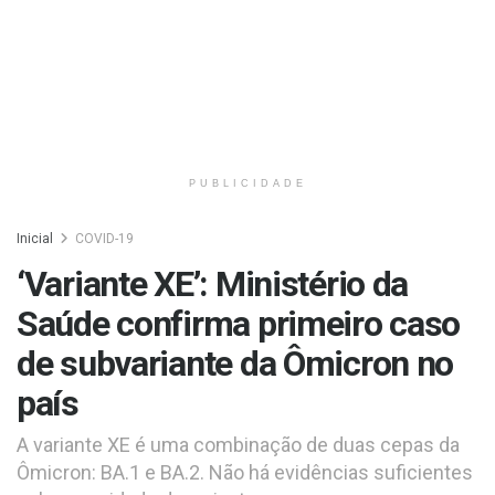
PUBLICIDADE
Inicial
COVID-19
‘Variante XE’: Ministério da
Saúde confirma primeiro caso
de subvariante da Ômicron no
país
A variante XE é uma combinação de duas cepas da
Ômicron: BA.1 e BA.2. Não há evidências suficientes