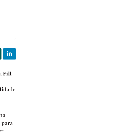
 a
Fill
lidade
 na
 para
er