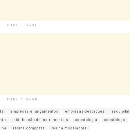
PUBLICIDADE
PUBLICIDADE
ta
empresas e lançamentos
empresas-destaques
esculpibi
nto
midificação de instrumentais
odontologia
odontólogo
sina
resina composta
resina modeladora