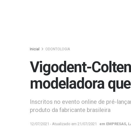
Inicial
ODONTOLOGIA
Vigodent-Colten
modeladora que 
Inscritos no evento online de pré-lan
produto da fabricante brasileira
12/07/2021 - Atualizado em 21/07/2021
em
EMPRESAS
,
L