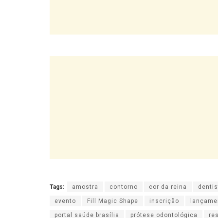
Tags:
amostra
contorno
cor da reina
dentis
evento
Fill Magic Shape
inscrição
lançame
portal saúde brasília
prótese odontológica
re