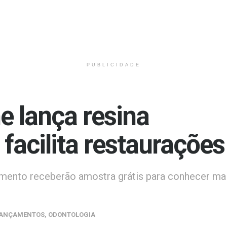
PUBLICIDADE
e lança resina
facilita restaurações
çamento receberão amostra grátis para conhecer ma
ANÇAMENTOS
,
ODONTOLOGIA