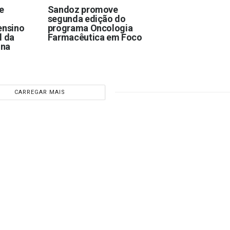
e
Sandoz promove
segunda edição do
ensino
programa Oncologia
l da
Farmacêutica em Foco
 na
CARREGAR MAIS