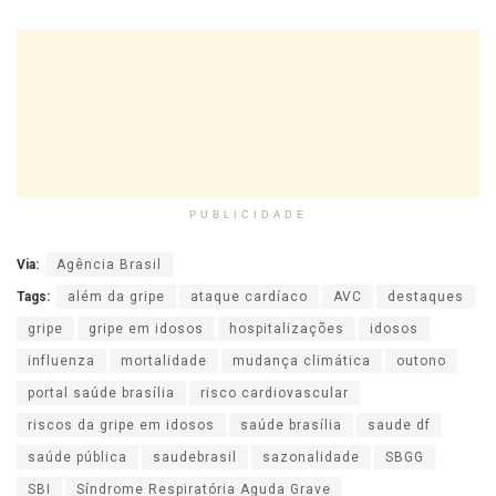
PUBLICIDADE
Via:
Agência Brasil
Tags:
além da gripe
ataque cardíaco
AVC
destaques
gripe
gripe em idosos
hospitalizações
idosos
influenza
mortalidade
mudança climática
outono
portal saúde brasília
risco cardiovascular
riscos da gripe em idosos
saúde brasília
saude df
saúde pública
saudebrasil
sazonalidade
SBGG
SBI
Síndrome Respiratória Aguda Grave