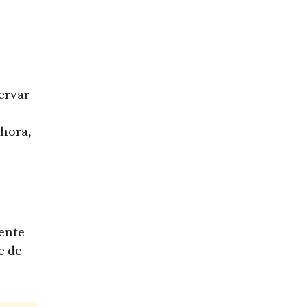
ervar
 hora,
mente
e de