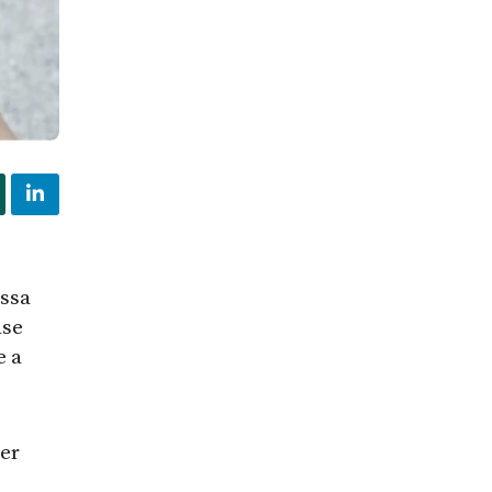
ssa
ase
e a
er