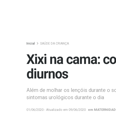
Inicial
SAÚDE DA CRIANÇA
Xixi na cama: c
diurnos
Além de molhar os lençóis durante o s
sintomas urológicos durante o dia
01/06/2020 - Atualizado em 09/06/2020
em
MATERNIDAD