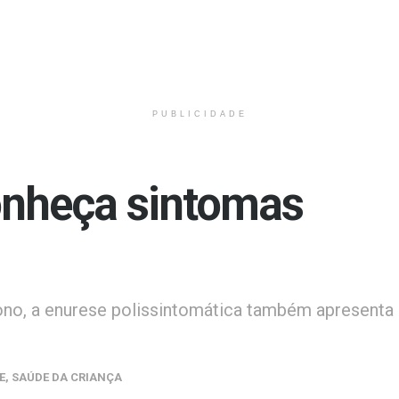
PUBLICIDADE
onheça sintomas
ono, a enurese polissintomática também apresenta
E
,
SAÚDE DA CRIANÇA