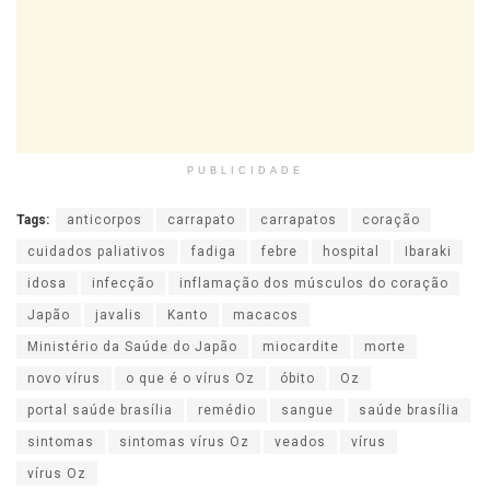
PUBLICIDADE
Tags:
anticorpos
carrapato
carrapatos
coração
cuidados paliativos
fadiga
febre
hospital
Ibaraki
idosa
infecção
inflamação dos músculos do coração
Japão
javalis
Kanto
macacos
Ministério da Saúde do Japão
miocardite
morte
novo vírus
o que é o vírus Oz
óbito
Oz
portal saúde brasília
remédio
sangue
saúde brasília
sintomas
sintomas vírus Oz
veados
vírus
vírus Oz