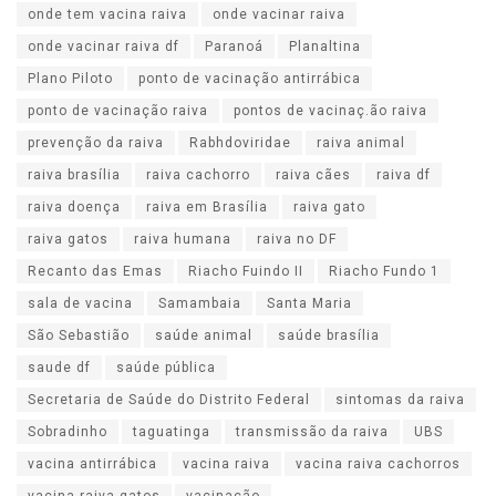
onde tem vacina raiva
onde vacinar raiva
onde vacinar raiva df
Paranoá
Planaltina
Plano Piloto
ponto de vacinação antirrábica
ponto de vacinação raiva
pontos de vacinaç.ão raiva
prevenção da raiva
Rabhdoviridae
raiva animal
raiva brasília
raiva cachorro
raiva cães
raiva df
raiva doença
raiva em Brasília
raiva gato
raiva gatos
raiva humana
raiva no DF
Recanto das Emas
Riacho Fuindo II
Riacho Fundo 1
sala de vacina
Samambaia
Santa Maria
São Sebastião
saúde animal
saúde brasília
saude df
saúde pública
Secretaria de Saúde do Distrito Federal
sintomas da raiva
Sobradinho
taguatinga
transmissão da raiva
UBS
vacina antirrábica
vacina raiva
vacina raiva cachorros