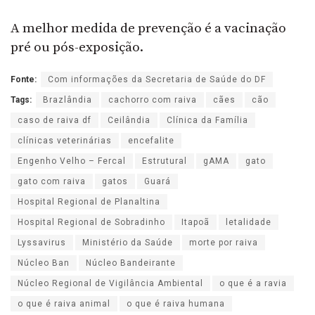
A melhor medida de prevenção é a vacinação
pré ou pós-exposição.
Fonte:
Com informações da Secretaria de Saúde do DF
Tags:
Brazlândia
cachorro com raiva
cães
cão
caso de raiva df
Ceilândia
Clínica da Família
clínicas veterinárias
encefalite
Engenho Velho – Fercal
Estrutural
gAMA
gato
gato com raiva
gatos
Guará
Hospital Regional de Planaltina
Hospital Regional de Sobradinho
Itapoã
letalidade
Lyssavirus
Ministério da Saúde
morte por raiva
Núcleo Ban
Núcleo Bandeirante
Núcleo Regional de Vigilância Ambiental
o que é a ravia
o que é raiva animal
o que é raiva humana