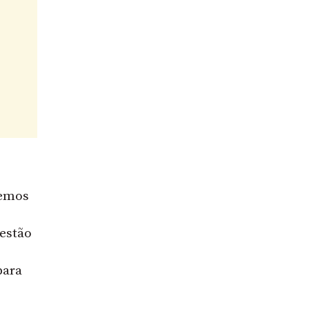
temos
o
 estão
para