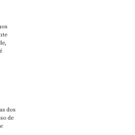
nos
nte
de,
é
as dos
so de
ue