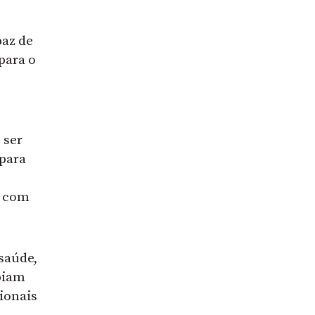
paz de
para o
 ser
 para
, com
 saúde,
ebiam
sionais