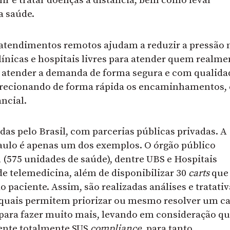
nir e tratar doenças à distância, bem como levar
a saúde.
 atendimentos remotos ajudam a reduzir a pressão 
línicas e hospitais livres para atender quem realme
e atender a demanda de forma segura e com qualida
irecionando de forma rápida os encaminhamentos, 
ancial.
adas pelo Brasil, com parcerias públicas privadas. A
Paulo é apenas um dos exemplos. O órgão público
(575 unidades de saúde), dentre UBS e Hospitais
e telemedicina, além de disponibilizar 30
carts
que
 paciente. Assim, são realizadas análises e tratativ
quais permitem priorizar ou mesmo resolver um ca
á para fazer muito mais, levando em consideração q
ente totalmente SUS
compliance
, para tanto.