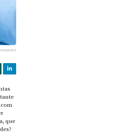
ivulgação)
ntas
rtante
s com
er
a, que
ades?