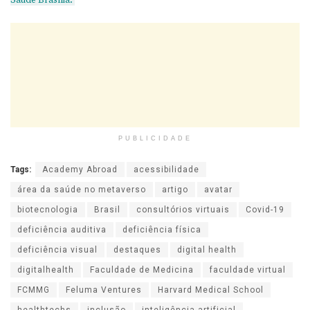
PUBLICIDADE
Tags:
Academy Abroad
acessibilidade
área da saúde no metaverso
artigo
avatar
biotecnologia
Brasil
consultórios virtuais
Covid-19
deficiência auditiva
deficiência física
deficiência visual
destaques
digital health
digitalhealth
Faculdade de Medicina
faculdade virtual
FCMMG
Feluma Ventures
Harvard Medical School
healthtechs
inclusão
inteligência artificial