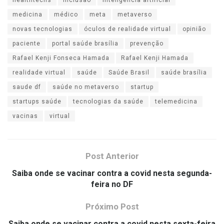
medicina
médico
meta
metaverso
novas tecnologias
óculos de realidade virtual
opinião
paciente
portal saúde brasília
prevenção
Rafael Kenji Fonseca Hamada
Rafael Kenji Hamada
realidade virtual
saúde
Saúde Brasil
saúde brasília
saude df
saúde no metaverso
startup
startups saúde
tecnologias da saúde
telemedicina
vacinas
virtual
Post Anterior
Saiba onde se vacinar contra a covid nesta segunda-
feira no DF
Próximo Post
Saiba onde se vacinar contra a covid nesta sexta-feira