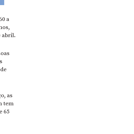
60 a
nos,
 abril.
soas
s
 de
o, as
em tem
e 65