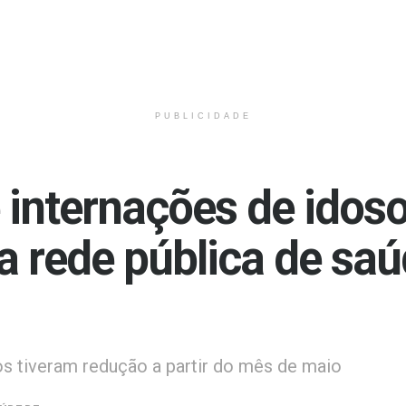
PUBLICIDADE
 internações de idos
a rede pública de sa
os tiveram redução a partir do mês de maio