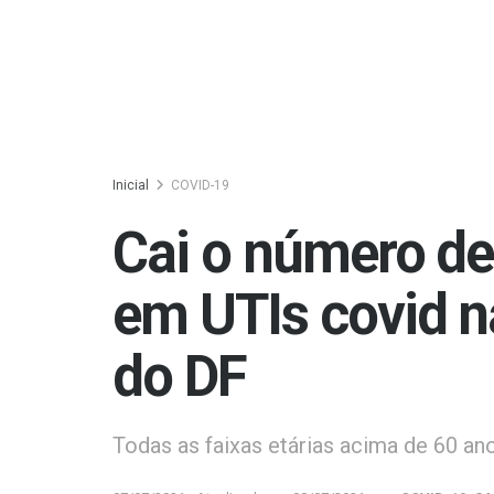
Inicial
COVID-19
Cai o número de
em UTIs covid n
do DF
Todas as faixas etárias acima de 60 an