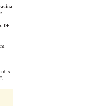
vacina
e
 o DF
 um
a das
”.