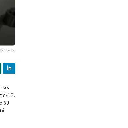
 Saúde-DF)
 nas
id-19.
e 60
tá