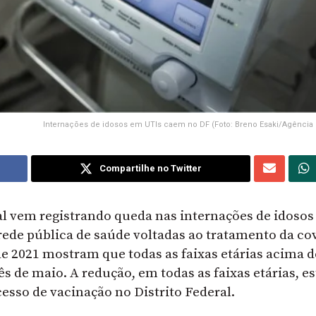
Internações de idosos em UTIs caem no DF (Foto: Breno Esaki/Agência
Compartilhe no Twitter
ral vem registrando queda nas internações de idosos
rede pública de saúde voltadas ao tratamento da cov
de 2021 mostram que todas as faixas etárias acima d
 de maio. A redução, em todas as faixas etárias, es
esso de vacinação no Distrito Federal.