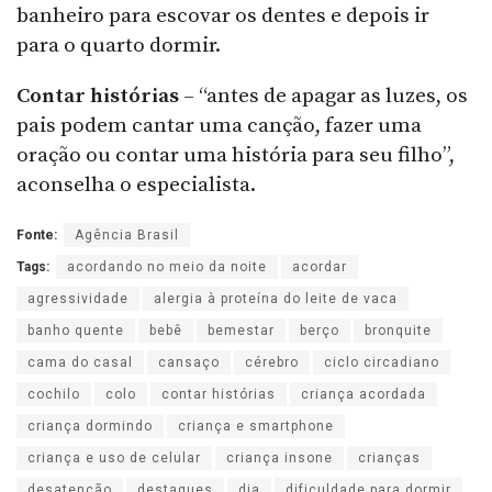
banheiro para escovar os dentes e depois ir
para o quarto dormir.
Contar histórias
– “antes de apagar as luzes, os
pais podem cantar uma canção, fazer uma
oração ou contar uma história para seu filho”,
aconselha o especialista.
Fonte:
Agência Brasil
Tags:
acordando no meio da noite
acordar
agressividade
alergia à proteína do leite de vaca
banho quente
bebê
bemestar
berço
bronquite
cama do casal
cansaço
cérebro
ciclo circadiano
cochilo
colo
contar histórias
criança acordada
criança dormindo
criança e smartphone
criança e uso de celular
criança insone
crianças
desatenção
destaques
dia
dificuldade para dormir