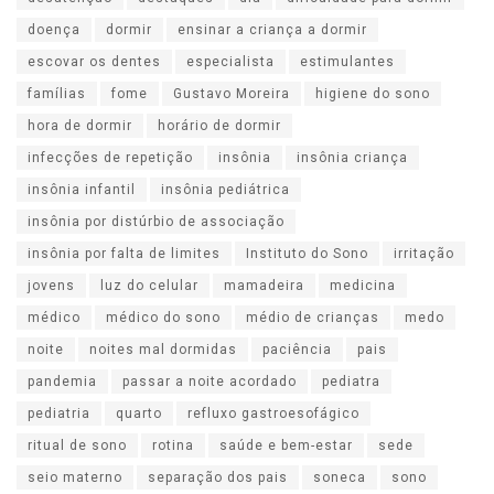
doença
dormir
ensinar a criança a dormir
escovar os dentes
especialista
estimulantes
famílias
fome
Gustavo Moreira
higiene do sono
hora de dormir
horário de dormir
infecções de repetição
insônia
insônia criança
insônia infantil
insônia pediátrica
insônia por distúrbio de associação
insônia por falta de limites
Instituto do Sono
irritação
jovens
luz do celular
mamadeira
medicina
médico
médico do sono
médio de crianças
medo
noite
noites mal dormidas
paciência
pais
pandemia
passar a noite acordado
pediatra
pediatria
quarto
refluxo gastroesofágico
ritual de sono
rotina
saúde e bem-estar
sede
seio materno
separação dos pais
soneca
sono