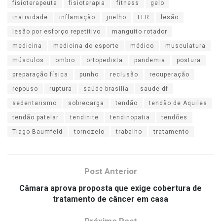
fisioterapeuta
fisioterapia
fitness
gelo
inatividade
inflamação
joelho
LER
lesão
lesão por esforço repetitivo
manguito rotador
medicina
medicina do esporte
médico
musculatura
músculos
ombro
ortopedista
pandemia
postura
preparação física
punho
reclusão
recuperação
repouso
ruptura
saúde brasília
saude df
sedentarismo
sobrecarga
tendão
tendão de Aquiles
tendão patelar
tendinite
tendinopatia
tendões
Tiago Baumfeld
tornozelo
trabalho
tratamento
Post Anterior
Câmara aprova proposta que exige cobertura de
tratamento de câncer em casa
Próximo Post