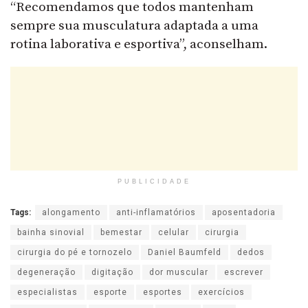
“Recomendamos que todos mantenham
sempre sua musculatura adaptada a uma
rotina laborativa e esportiva”, aconselham.
PUBLICIDADE
Tags:
alongamento
anti-inflamatórios
aposentadoria
bainha sinovial
bemestar
celular
cirurgia
cirurgia do pé e tornozelo
Daniel Baumfeld
dedos
degeneração
digitação
dor muscular
escrever
especialistas
esporte
esportes
exercícios