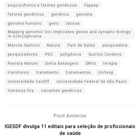
esquizofrenia e fatores genéticos
Fapesp
fatores genéticos
genética
genoma
genoma humano
gens
latinos
Mapping genomic loci implicates genes and synaptic biology
in schizophrenia
Marcos Santoro
Nature
País de Gales
pesquiadora
pesquisadores
PGC
poligênica
Quirino Cordeiro
Revista Nature
Sintia Belangero
SNVs
terapia
transtorno
tratamento
tratamentos
Unifesp
Universidade Cardiff
Universidade Federal de São Paulo
Vanessa Ota
variantes genéticas
Post Anterior
IGESDF divulga 11 editais para seleção de profissionais
de saúde