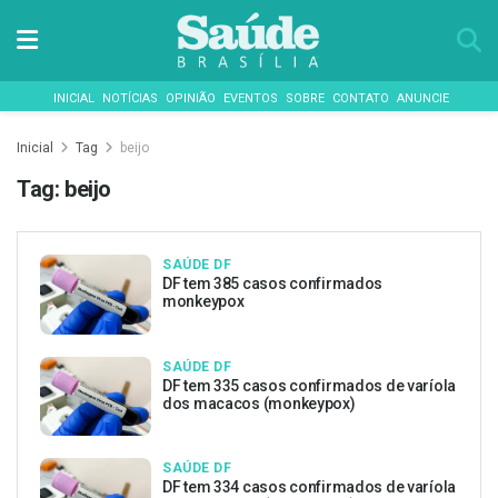
INICIAL
NOTÍCIAS
OPINIÃO
EVENTOS
SOBRE
CONTATO
ANUNCIE
Inicial
Tag
beijo
Tag:
beijo
SAÚDE DF
DF tem 385 casos confirmados
monkeypox
SAÚDE DF
DF tem 335 casos confirmados de varíola
dos macacos (monkeypox)
SAÚDE DF
DF tem 334 casos confirmados de varíola