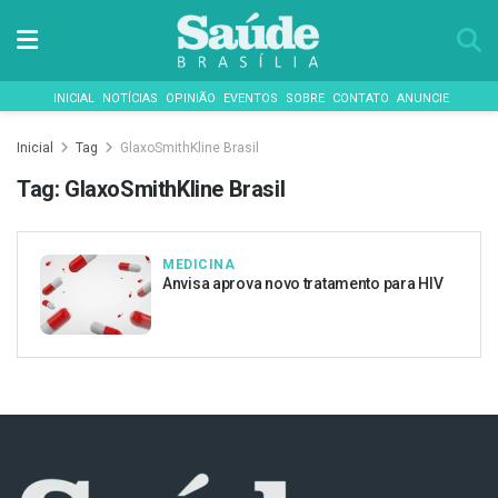
INICIAL
NOTÍCIAS
OPINIÃO
EVENTOS
SOBRE
CONTATO
ANUNCIE
Inicial
Tag
GlaxoSmithKline Brasil
Tag:
GlaxoSmithKline Brasil
MEDICINA
Anvisa aprova novo tratamento para HIV