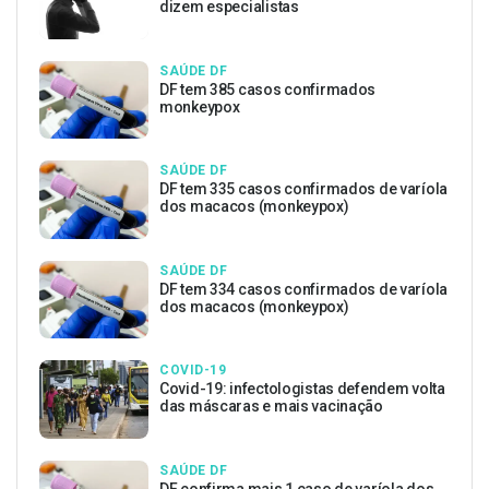
dizem especialistas
SAÚDE DF
DF tem 385 casos confirmados
monkeypox
SAÚDE DF
DF tem 335 casos confirmados de varíola
dos macacos (monkeypox)
SAÚDE DF
DF tem 334 casos confirmados de varíola
dos macacos (monkeypox)
COVID-19
Covid-19: infectologistas defendem volta
das máscaras e mais vacinação
SAÚDE DF
DF confirma mais 1 caso de varíola dos