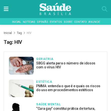
INICIAL
NOTÍCIAS
OPINIÃO
EVENTOS
SOBRE
CONTATO
ANUNCIE
Inicial
Tag
HIV
Tag:
HIV
GERIATRIA
SBGG alerta para o número de idosos
com o vírus HIV
ESTÉTICA
PMMA: entenda o que é e quais os riscos
do uso em procedimentos estéticos
SAÚDE MENTAL
“Cura gay” constitui prática de tortura,