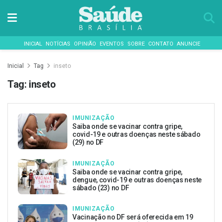
INICIAL
NOTÍCIAS
OPINIÃO
EVENTOS
SOBRE
CONTATO
ANUNCIE
Inicial
Tag
inseto
Tag:
inseto
IMUNIZAÇÃO
Saiba onde se vacinar contra gripe,
covid-19 e outras doenças neste sábado
(29) no DF
IMUNIZAÇÃO
Saiba onde se vacinar contra gripe,
dengue, covid-19 e outras doenças neste
sábado (23) no DF
IMUNIZAÇÃO
Vacinação no DF será oferecida em 19