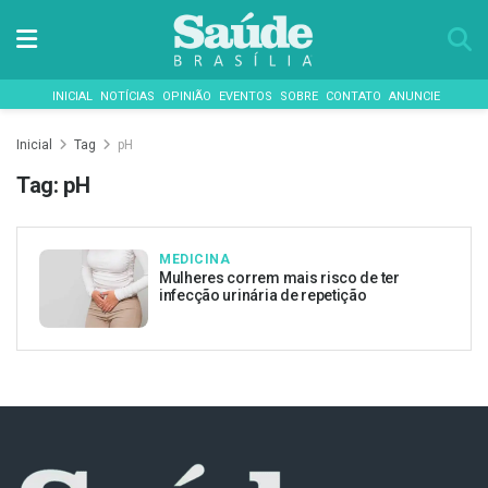
INICIAL
NOTÍCIAS
OPINIÃO
EVENTOS
SOBRE
CONTATO
ANUNCIE
Inicial
Tag
pH
Tag:
pH
MEDICINA
Mulheres correm mais risco de ter
infecção urinária de repetição