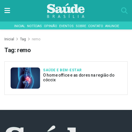
INICIAL
NOTÍCIAS
OPINIÃO
EVENTOS
SOBRE
CONTATO
ANUNCIE
Inicial
Tag
remo
Tag:
remo
SAÚDE E BEM-ESTAR
O home office e as dores na região do
cóccix