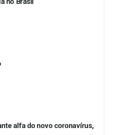
a no Brasil
o
ante alfa do novo coronavírus,