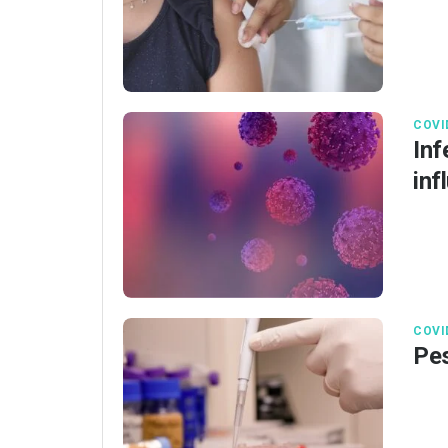
COVI
Inf
inf
COVI
Pes