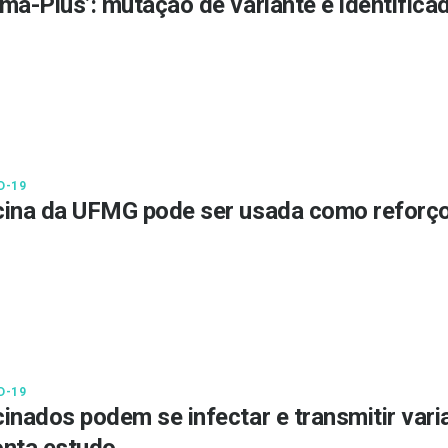
ma-Plus’: mutação de variante é identificad
D-19
ina da UFMG pode ser usada como reforç
D-19
inados podem se infectar e transmitir vari
nta estudo