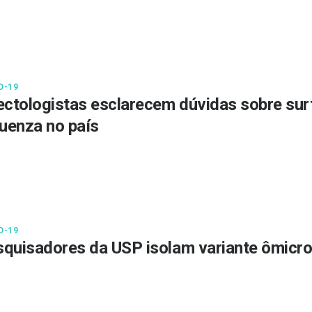
D-19
ectologistas esclarecem dúvidas sobre sur
luenza no país
D-19
quisadores da USP isolam variante ômicro