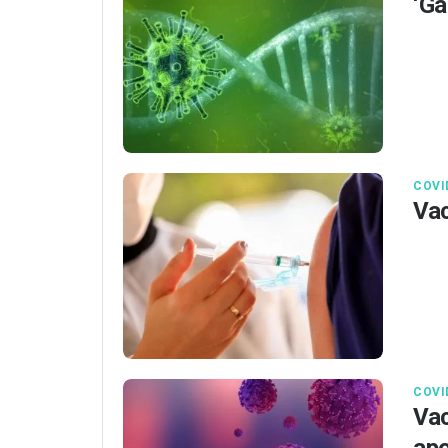
‘Ga
COVI
Vac
COVI
Vac
apo