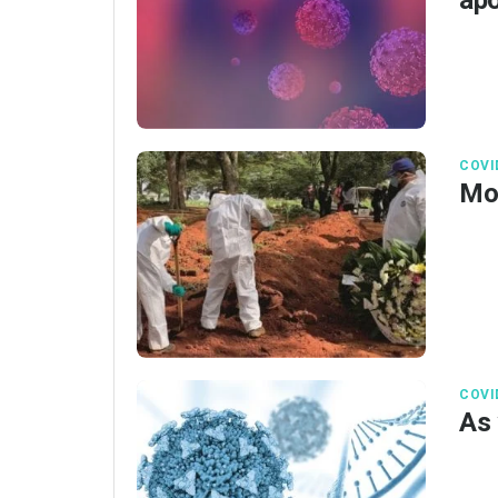
COVI
Mor
COVI
As 