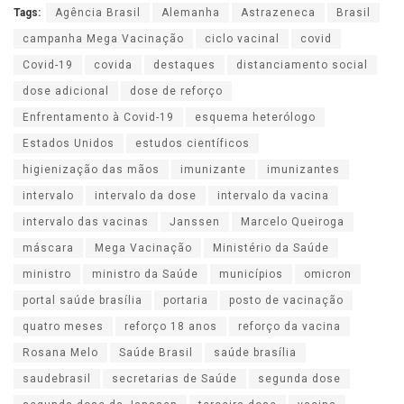
Tags:
Agência Brasil
Alemanha
Astrazeneca
Brasil
campanha Mega Vacinação
ciclo vacinal
covid
Covid-19
covida
destaques
distanciamento social
dose adicional
dose de reforço
Enfrentamento à Covid-19
esquema heterólogo
Estados Unidos
estudos científicos
higienização das mãos
imunizante
imunizantes
intervalo
intervalo da dose
intervalo da vacina
intervalo das vacinas
Janssen
Marcelo Queiroga
máscara
Mega Vacinação
Ministério da Saúde
ministro
ministro da Saúde
municípios
omicron
portal saúde brasília
portaria
posto de vacinação
quatro meses
reforço 18 anos
reforço da vacina
Rosana Melo
Saúde Brasil
saúde brasília
saudebrasil
secretarias de Saúde
segunda dose