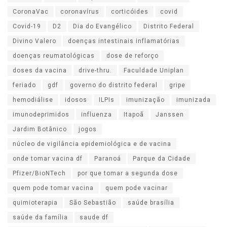
CoronaVac
coronavírus
corticóides
covid
Covid-19
D2
Dia do Evangélico
Distrito Federal
Divino Valero
doenças intestinais inflamatórias
doenças reumatológicas
dose de reforço
doses da vacina
drive-thru.
Faculdade Uniplan
feriado
gdf
governo do distrito federal
gripe
hemodiálise
idosos
ILPIs
imunização
imunizada
imunodeprimidos
influenza
Itapoã
Janssen
Jardim Botânico
jogos
núcleo de vigilância epidemiológica e de vacina
onde tomar vacina df
Paranoá
Parque da Cidade
Pfizer/BioNTech
por que tomar a segunda dose
quem pode tomar vacina
quem pode vacinar
quimioterapia
São Sebastião
saúde brasília
saúde da família
saude df