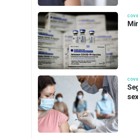
COVI
Min
COVI
Seg
sex