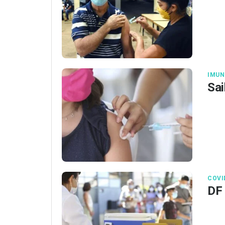
IMUN
Sai
COVI
DF 