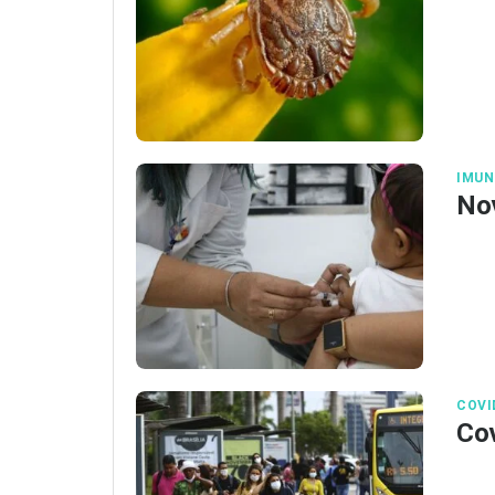
IMUN
Nov
COVI
Cov