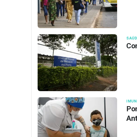
SAÚD
Con
IMUN
Pon
Ant