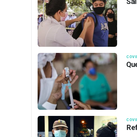
Sai
COVI
Que
COVI
Ref