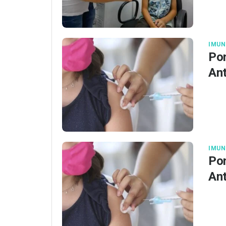
IMUN
Pon
Ant
IMUN
Pon
Ant