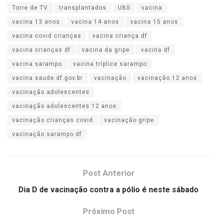
Torre de TV
transplantados
UBS
vacina
vacina 13 anos
vacina 14 anos
vacina 15 anos
vacina covid crianças
vacina criança df
vacina crianças df
vacina da gripe
vacina df
vacina sarampo
vacina tríplice sarampo
vacina.saude.df.gov.br
vacinação
vacinação 12 anos
vacinação adolescentes
vacinação adolescentes 12 anos
vacinação crianças covid
vacinação gripe
vacinação sarampo df
Post Anterior
Dia D de vacinação contra a pólio é neste sábado
Próximo Post