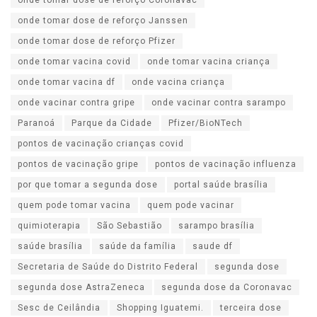
onde tomar dose de reforço Coronavac
onde tomar dose de reforço Janssen
onde tomar dose de reforço Pfizer
onde tomar vacina covid
onde tomar vacina criança
onde tomar vacina df
onde vacina criança
onde vacinar contra gripe
onde vacinar contra sarampo
Paranoá
Parque da Cidade
Pfizer/BioNTech
pontos de vacinação crianças covid
pontos de vacinação gripe
pontos de vacinação influenza
por que tomar a segunda dose
portal saúde brasília
quem pode tomar vacina
quem pode vacinar
quimioterapia
São Sebastião
sarampo brasília
saúde brasília
saúde da família
saude df
Secretaria de Saúde do Distrito Federal
segunda dose
segunda dose AstraZeneca
segunda dose da Coronavac
Sesc de Ceilândia
Shopping Iguatemi.
terceira dose