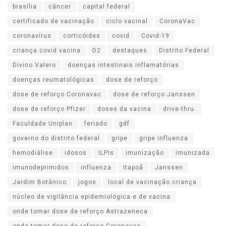
brasília
câncer
capital federal
certificado de vacinação
ciclo vacinal
CoronaVac
coronavírus
corticóides
covid
Covid-19
criança covid vacina
D2
destaques
Distrito Federal
Divino Valero
doenças intestinais inflamatórias
doenças reumatológicas
dose de reforço
dose de reforço Coronavac
dose de reforço Janssen
dose de reforço Pfizer
doses da vacina
drive-thru.
Faculdade Uniplan
feriado
gdf
governo do distrito federal
gripe
gripe influenza
hemodiálise
idosos
ILPIs
imunização
imunizada
imunodeprimidos
influenza
Itapoã
Janssen
Jardim Botânico
jogos
local de vacinação criança
núcleo de vigilância epidemiológica e de vacina
onde tomar dose de reforço Astrazeneca