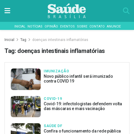
INICIAL
NOTÍCIAS
OPINIÃO
EVENTOS
SOBRE
CONTATO
ANUNCIE
Inicial
Tag
doenças intestinais inflamatórias
Tag:
doenças intestinais inflamatórias
IMUNIZAÇÃO
Novo público infantil será imunizado
contra COVID 19
COVID-19
Covid-19: infectologistas defendem volta
das máscaras e mais vacinação
SAÚDE DF
Confira o funcionamento da rede pública