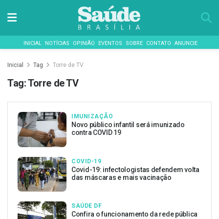
INICIAL
NOTÍCIAS
OPINIÃO
EVENTOS
SOBRE
CONTATO
ANUNCIE
Inicial
Tag
Torre de TV
Tag:
Torre de TV
IMUNIZAÇÃO
Novo público infantil será imunizado
contra COVID 19
COVID-19
Covid-19: infectologistas defendem volta
das máscaras e mais vacinação
SAÚDE DF
Confira o funcionamento da rede pública