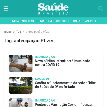
INICIAL
NOTÍCIAS
OPINIÃO
EVENTOS
SOBRE
CONTATO
ANUNCIE
Inicial
Tag
antecipação Pfizer
Tag:
antecipação Pfizer
IMUNIZAÇÃO
Novo público infantil será imunizado
contra COVID 19
SAÚDE DF
Confira o funcionamento da rede pública
de Saúde do DF no feriado
IMUNIZAÇÃO
Pontos de Vacinação Covid, Influenza,