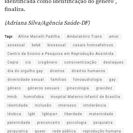
identificada como identificação do gênero”,
finaliza.
(Adriana Silva/Agência Saúde-DF)
Tags:
Alline Marielli Padilha
Ambulatório Trans
amor
assexual
bebê
bissexual
casais homoafetivos
Centro de Ensino e Pesquisa em Reprodução Assistida
Cepra
cis
cisgênero
conscientização
destaques
dia do orgulho gay
direitos
direitos humanos
diversidade sexual
famílias
fonoaudiologia
gay
gênero
gêneros sexuais
ginecologia
gravidez
Hmib
homofobia
Hospital Materno Infantil de Brasília
identidade
inclusão
intersexo
intolerância
lésbica
lgbt
lgbtqia+
liberdade
maternidade
paternidade
preconceito
psicologia
psiquiatra
psiquiatria
queer
rede pública
reprodução humana