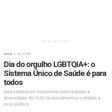
PUBLICIDADE
Inicial
INCLUSÃO
Dia do orgulho LGBTQIA+: o
Sistema Único de Saúde é para
todos
Data celebra um movimento pelo respeito à
diversidade; No SUS, há atendimentos voltados a
esse público