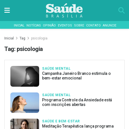
INICIAL
NOTÍCIAS
OPINIÃO
EVENTOS
SOBRE
CONTATO
ANUNCIE
Inicial
Tag
psicologia
Tag:
psicologia
SAÚDE MENTAL
Campanha Janeiro Branco estimula o
bem-estar emocional
SAÚDE MENTAL
Programa Controle da Ansiedade está
com inscrições abertas
SAÚDE E BEM-ESTAR
Meditação Terapêutica lança programa