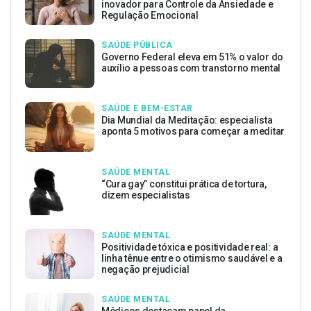
inovador para Controle da Ansiedade e
Regulação Emocional
SAÚDE PÚBLICA
Governo Federal eleva em 51% o valor do
auxílio a pessoas com transtorno mental
SAÚDE E BEM-ESTAR
Dia Mundial da Meditação: especialista
aponta 5 motivos para começar a meditar
SAÚDE MENTAL
“Cura gay” constitui prática de tortura,
dizem especialistas
SAÚDE MENTAL
Positividade tóxica e positividade real: a
linha tênue entre o otimismo saudável e a
negação prejudicial
SAÚDE MENTAL
Médicos destacam papel da