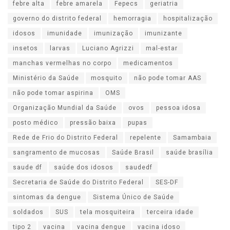
febre alta
febre amarela
Fepecs
geriatria
governo do distrito federal
hemorragia
hospitalização
idosos
imunidade
imunização
imunizante
insetos
larvas
Luciano Agrizzi
mal-estar
manchas vermelhas no corpo
medicamentos
Ministério da Saúde
mosquito
não pode tomar AAS
não pode tomar aspirina
OMS
Organização Mundial da Saúde
ovos
pessoa idosa
posto médico
pressão baixa
pupas
Rede de Frio do Distrito Federal
repelente
Samambaia
sangramento de mucosas
Saúde Brasil
saúde brasília
saude df
saúde dos idosos
saudedf
Secretaria de Saúde do Distrito Federal
SES-DF
sintomas da dengue
Sistema Único de Saúde
soldados
SUS
tela mosquiteira
terceira idade
tipo 2
vacina
vacina dengue
vacina idoso