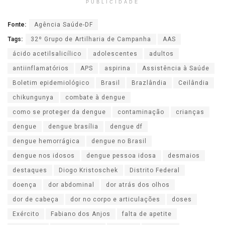
PUBLICIDADE
Fonte:
Agência Saúde-DF
Tags:
32º Grupo de Artilharia de Campanha
AAS
ácido acetilsalicílico
adolescentes
adultos
antiinflamatórios
APS
aspirina
Assistência à Saúde
Boletim epidemiológico
Brasil
Brazlândia
Ceilândia
chikungunya
combate à dengue
como se proteger da dengue
contaminação
crianças
dengue
dengue brasília
dengue df
dengue hemorrágica
dengue no Brasil
dengue nos idosos
dengue pessoa idosa
desmaios
destaques
Diogo Kristoschek
Distrito Federal
doença
dor abdominal
dor atrás dos olhos
dor de cabeça
dor no corpo e articulações
doses
Exército
Fabiano dos Anjos
falta de apetite