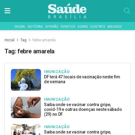
INICIAL
NOTÍCIAS
OPINIÃO
EVENTOS
SOBRE
CONTATO
ANUNCIE
Inicial
Tag
febre amarela
Tag:
febre amarela
IMUNIZAÇÃO
DF terá 47 locais de vacinação neste fim
de semana
IMUNIZAÇÃO
Saiba onde se vacinar contra gripe,
covid-19 e outras doenças neste sábado
(29) no DF
IMUNIZAÇÃO
Saiba onde se vacinar contra gripe,