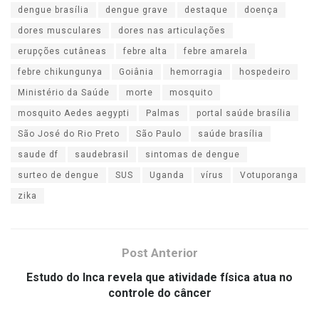
dengue brasília
dengue grave
destaque
doença
dores musculares
dores nas articulações
erupções cutâneas
febre alta
febre amarela
febre chikungunya
Goiânia
hemorragia
hospedeiro
Ministério da Saúde
morte
mosquito
mosquito Aedes aegypti
Palmas
portal saúde brasília
São José do Rio Preto
São Paulo
saúde brasília
saude df
saudebrasil
sintomas de dengue
surteo de dengue
SUS
Uganda
vírus
Votuporanga
zika
Post Anterior
Estudo do Inca revela que atividade física atua no
controle do câncer