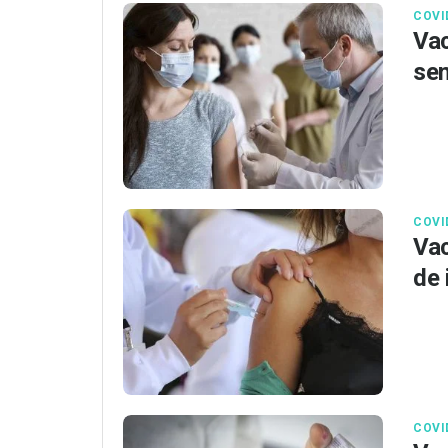
COVI
Vac
se
COVI
Vac
de 
COVI