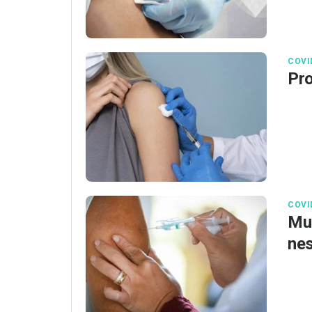
COVI
Pro
COVI
Mut
ne