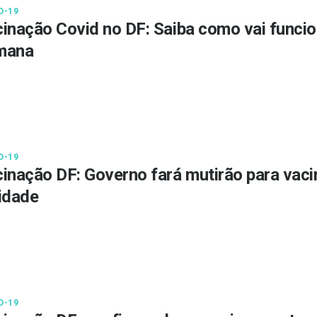
D-19
inação Covid no DF: Saiba como vai funcio
mana
D-19
inação DF: Governo fará mutirão para vaci
idade
D-19