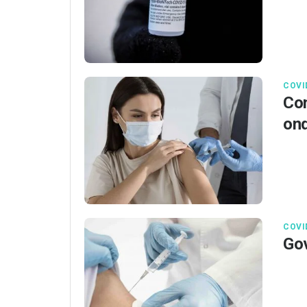
COVI
Com
ond
COVI
Gov