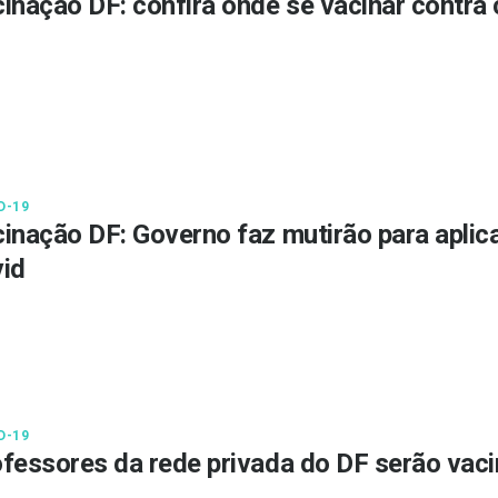
inação DF: confira onde se vacinar contra
D-19
inação DF: Governo faz mutirão para apli
id
D-19
fessores da rede privada do DF serão vaci