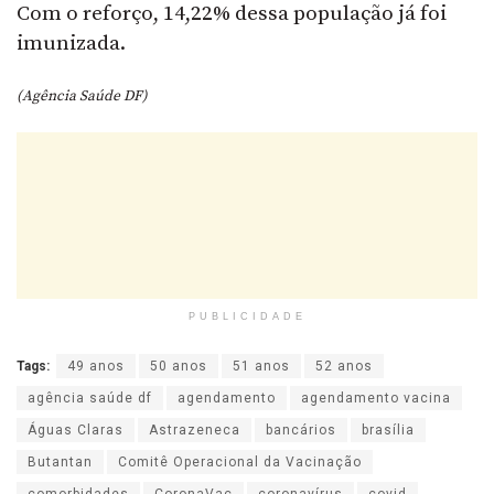
Com o reforço, 14,22% dessa população já foi
imunizada.
(Agência Saúde DF)
PUBLICIDADE
Tags:
49 anos
50 anos
51 anos
52 anos
agência saúde df
agendamento
agendamento vacina
Águas Claras
Astrazeneca
bancários
brasília
Butantan
Comitê Operacional da Vacinação
comorbidades
CoronaVac
coronavírus
covid