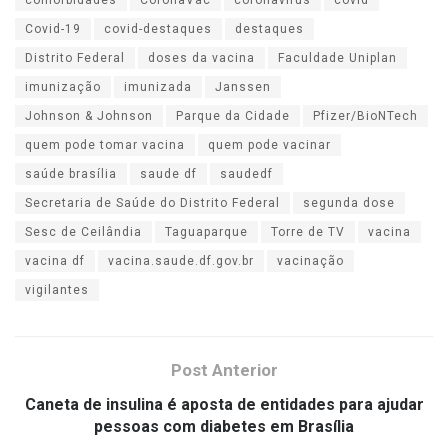
Covid-19
covid-destaques
destaques
Distrito Federal
doses da vacina
Faculdade Uniplan
imunização
imunizada
Janssen
Johnson & Johnson
Parque da Cidade
Pfizer/BioNTech
quem pode tomar vacina
quem pode vacinar
saúde brasília
saude df
saudedf
Secretaria de Saúde do Distrito Federal
segunda dose
Sesc de Ceilândia
Taguaparque
Torre de TV
vacina
vacina df
vacina.saude.df.gov.br
vacinação
vigilantes
Post Anterior
Caneta de insulina é aposta de entidades para ajudar
pessoas com diabetes em Brasília