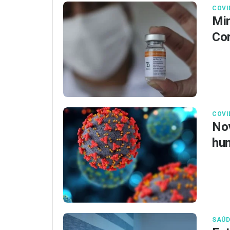
COVI
Min
Co
COVI
Nov
hu
SAÚD