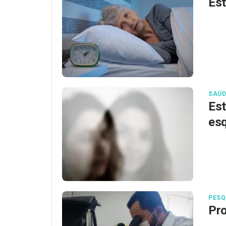
Est
SAÚD
Est
esq
PESQ
Pro