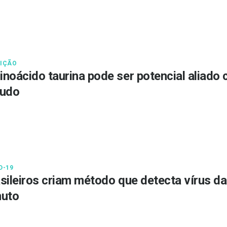
IÇÃO
noácido taurina pode ser potencial aliado 
tudo
D-19
sileiros criam método que detecta vírus 
nuto