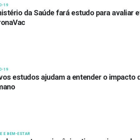
D-19
istério da Saúde fará estudo para avaliar e
ronaVac
D-19
os estudos ajudam a entender o impacto d
mano
E E BEM-ESTAR