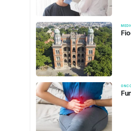
MEDI
Fio
ONCO
Fun