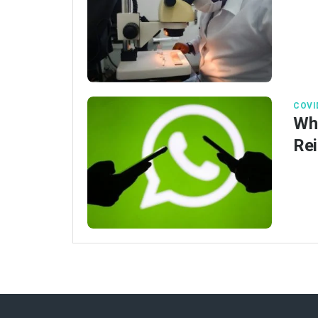
COVI
Wha
Rei