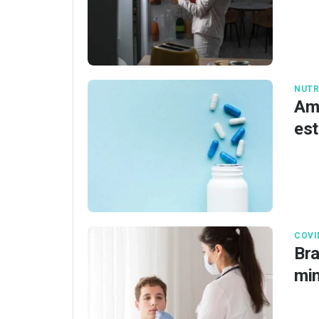
NUTR
Ami
es
COVI
Bra
mi