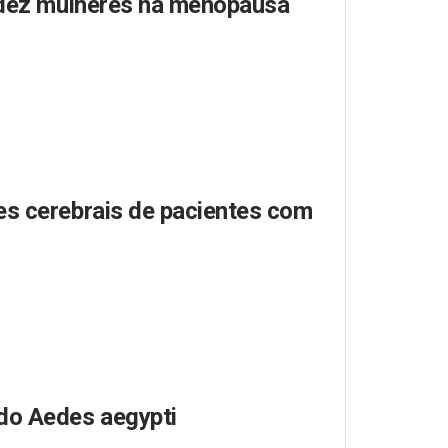
a dez mulheres na menopausa
es cerebrais de pacientes com
do Aedes aegypti