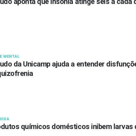
udo aponta que insônia atinge seis a cad
E MENTAL
udo da Unicamp ajuda a entender disfunçõ
uizofrenia
UISA
dutos químicos domésticos inibem larvas 