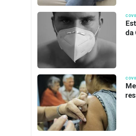
COVI
Est
da 
COVI
Med
res