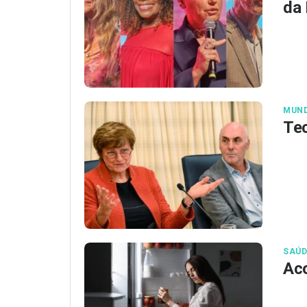
da
MUN
Tec
SAÚD
Aco