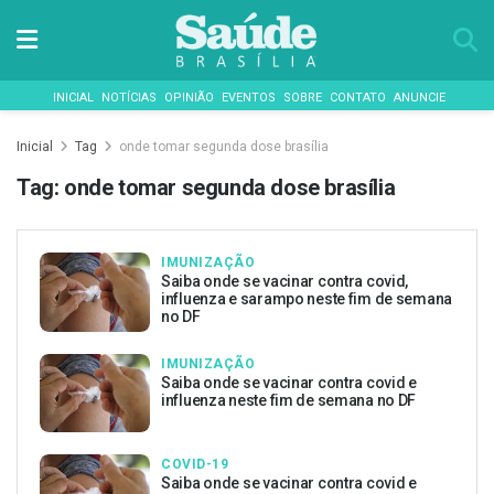
INICIAL
NOTÍCIAS
OPINIÃO
EVENTOS
SOBRE
CONTATO
ANUNCIE
Inicial
Tag
onde tomar segunda dose brasília
Tag:
onde tomar segunda dose brasília
IMUNIZAÇÃO
Saiba onde se vacinar contra covid,
influenza e sarampo neste fim de semana
no DF
IMUNIZAÇÃO
Saiba onde se vacinar contra covid e
influenza neste fim de semana no DF
COVID-19
Saiba onde se vacinar contra covid e