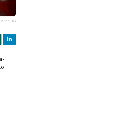
 Saúde-DF)
a-
ão