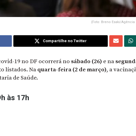
(Foto: Breno Esaki/Agência
Compartilhe no Twitter
covid-19 no DF ocorrerá no
sábado (26)
e na
segund
xo listados. Na
quarta-feira (2 de março)
, a vacinaç
taria de Saúde.
9h às 17h