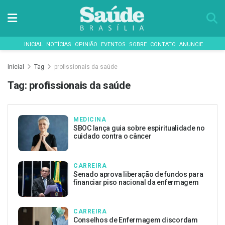
INICIAL
NOTÍCIAS
OPINIÃO
EVENTOS
SOBRE
CONTATO
ANUNCIE
Inicial
Tag
profissionais da saúde
Tag:
profissionais da saúde
MEDICINA
SBOC lança guia sobre espiritualidade no
cuidado contra o câncer
CARREIRA
Senado aprova liberação de fundos para
financiar piso nacional da enfermagem
CARREIRA
Conselhos de Enfermagem discordam